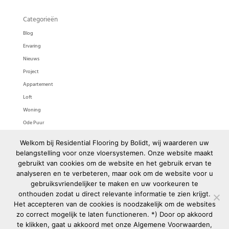
Categorieën
Blog
Ervaring
Nieuws
Project
Appartement
Loft
Woning
Ode Puur
Ode Pasta
Welkom bij Residential Flooring by Bolidt, wij waarderen uw
Bolidtop 525
belangstelling voor onze vloersystemen. Onze website maakt
gebruikt van cookies om de website en het gebruik ervan te
Meta
analyseren en te verbeteren, maar ook om de website voor u
gebruiksvriendelijker te maken en uw voorkeuren te
Login
onthouden zodat u direct relevante informatie te zien krijgt.
Berichten feed
Het accepteren van de cookies is noodzakelijk om de websites
Reacties feed
zo correct mogelijk te laten functioneren. *) Door op akkoord
WordPress.org
te klikken, gaat u akkoord met onze
Algemene Voorwaarden
,