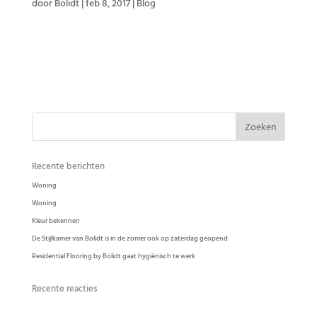
door
Bolidt
|
feb 8, 2017
|
Blog
EEN BOLIDT GIETVLOER AANBRENGEN? ZO GAAT DAT IN ZIJN WERK ER BESTAAN
VEEL ARGUMENTEN OM TE KIEZEN VOOR EEN GIETVLOER VAN RESIDENTIAL
FLOORING BY BOLIDT. ESTHETIEK IS ÉÉN VAN DE MEEST GEHOORDE. MET ONZE
GIETVLOEREN VOLDOEN WE DAN OOK AAN DE TOENEMENDE VRAAG VAN...
Recente berichten
Woning
Woning
Kleur bekennen
De Stijlkamer van Bolidt is in de zomer ook op zaterdag geopend
Residential Flooring by Bolidt gaat hygiënisch te werk
Recente reacties