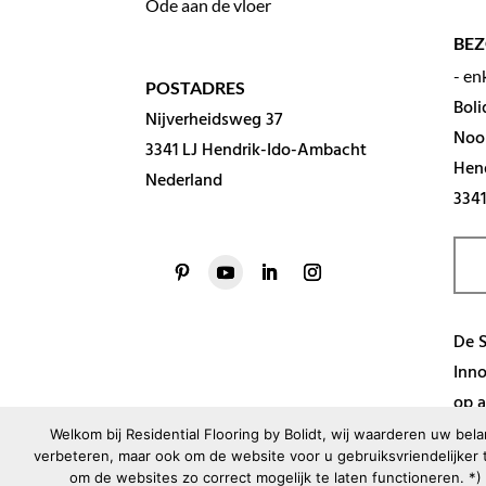
Ode aan de vloer
BE
- en
POSTADRES
Boli
Nijverheidsweg 37
Noo
3341 LJ Hendrik-Ido-Ambacht
Hen
Nederland
334
De S
Inno
op a
Welkom bij Residential Flooring by Bolidt, wij waarderen uw be
verbeteren, maar ook om de website voor u gebruiksvriendelijker t
om de websites zo correct mogelijk te laten functioneren. *
COPYRIGHT © 2026 BOLIDT KUNSTSTOFTOEPASSING 