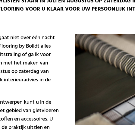
YLISTEN STAAN IN JULI EN AUGUSTUS OP ZATERDAG I
FLOORING VOOR U KLAAR VOOR UW PERSOONLIJK INT
aat niet over één nacht
Flooring by Bolidt alles
itstraling of ga ik voor
en met het maken van
ustus op zaterdag van
 interieuradvies in de
Antwerpen kunt u in de
het gebied van gietvloeren
offen en accessoires. U
 de praktijk uitzien en