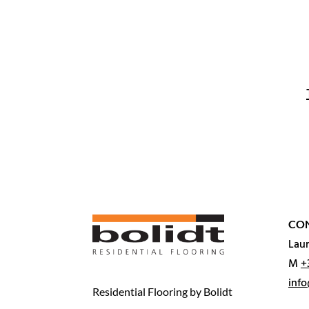
CO
Lau
M
+
info
Residential Flooring by Bolidt