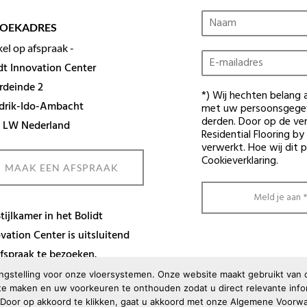
N
ZOEKADRES
a
a
kel op afspraak -
E
m
dt Innovation Center
-
*
m
rdeinde 2
*) Wij hechten belang 
a
drik-Ido-Ambacht
met uw persoonsgegev
i
derden. Door op de ver
l
1 LW Nederland
Residential Flooring b
a
verwerkt. Hoe wij dit 
d
Cookieverklaring
.
r
MAAK EEN AFSPRAAK
e
s
Meld je aan *
*
tijlkamer in het Bolidt
vation Center is uitsluitend
fspraak te bezoeken.
langstelling voor onze vloersystemen. Onze website maakt gebruikt van
e maken en uw voorkeuren te onthouden zodat u direct relevante inform
) Door op akkoord te klikken, gaat u akkoord met onze
Algemene Voorwa
B.V. ALL RIGHTS RESERVED.