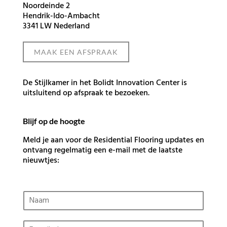
Noordeinde 2
Hendrik-Ido-Ambacht
3341 LW Nederland
MAAK EEN AFSPRAAK
De Stijlkamer in het Bolidt Innovation Center is
uitsluitend op afspraak te bezoeken.
Blijf op de hoogte
Meld je aan voor de Residential Flooring updates en
ontvang regelmatig een e-mail met de laatste
nieuwtjes:
N
a
a
E
m