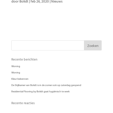
door
Bolidt
|
feb 26, 2020
|
Nieuws
DE STIJLKAMER VAN BOLIDT BIEDT INSPIRATIE VOOR ARCHITECTEN WIE EEN
HUIS, KANTOOR OF WINKEL ONTWERPT, KOMT VOOR HEEL WAT KEUZES TE
STAAN. EEN VAN DE BELANGRIJKE IS DE VLOER; DIE IS IMMERS BEELDBEPALEND
VOOR HET INTERIEUR. KIES JE VOOR EEN KOELE INDUSTRIËLE UITSTRALING...
Recente berichten
Woning
Woning
Kleur bekennen
De Stijlkamer van Bolidt is in de zomer ook op zaterdag geopend
Residential Flooring by Bolidt gaat hygiënisch te werk
Recente reacties