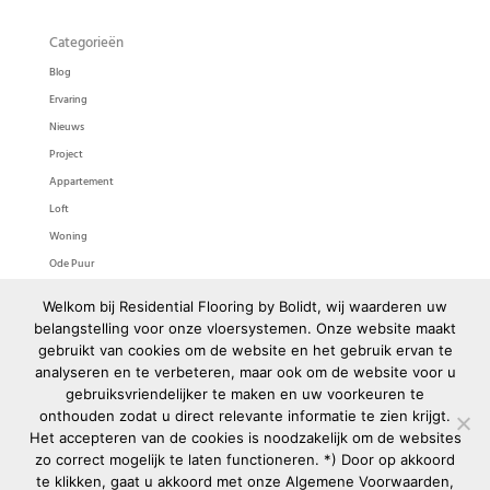
Categorieën
Blog
Ervaring
Nieuws
Project
Appartement
Loft
Woning
Ode Puur
Ode Pasta
Welkom bij Residential Flooring by Bolidt, wij waarderen uw
Bolidtop 525
belangstelling voor onze vloersystemen. Onze website maakt
gebruikt van cookies om de website en het gebruik ervan te
Meta
analyseren en te verbeteren, maar ook om de website voor u
gebruiksvriendelijker te maken en uw voorkeuren te
Login
onthouden zodat u direct relevante informatie te zien krijgt.
Berichten feed
Het accepteren van de cookies is noodzakelijk om de websites
Reacties feed
zo correct mogelijk te laten functioneren. *) Door op akkoord
WordPress.org
te klikken, gaat u akkoord met onze
Algemene Voorwaarden
,