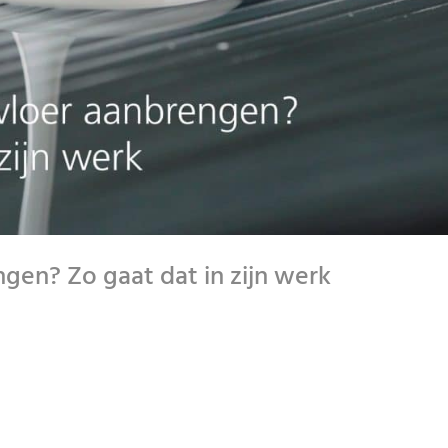
ngen? Zo gaat dat in zijn werk
T IN ZIJN WERK ER BESTAAN VEEL ARGUMENTEN OM TE KIEZEN VOOR E
. ESTHETIEK IS ÉÉN VAN DE MEEST GEHOORDE. MET ONZE GIETVLOEREN
G VAN...