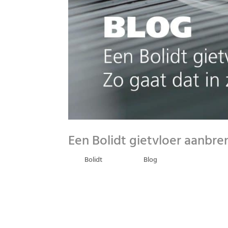
Een Bolidt gietvloer aanbre
door
Bolidt
|
feb 8, 2017
|
Blog
EEN BOLIDT GIETVLOER AANBRENGEN? ZO GAAT DA
GIETVLOER VAN RESIDENTIAL FLOORING BY BOLIDT
VOLDOEN WE DAN OOK AAN DE TOENEMENDE VRAA