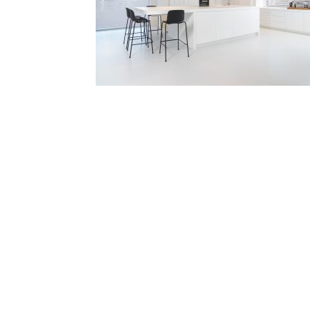
Keuken Ode Puur in de kleur As