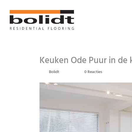
Keuken Ode Puur in de 
door
Bolidt
|
mei 8, 2018
|
0 Reacties