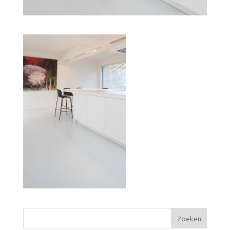
Keuken Ode Puur in de kleur As