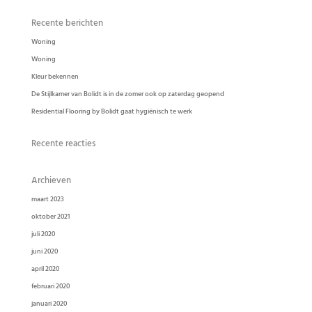
Recente berichten
Woning
Woning
Kleur bekennen
De Stijlkamer van Bolidt is in de zomer ook op zaterdag geopend
Residential Flooring by Bolidt gaat hygiënisch te werk
Recente reacties
Archieven
maart 2023
oktober 2021
juli 2020
juni 2020
april 2020
februari 2020
januari 2020