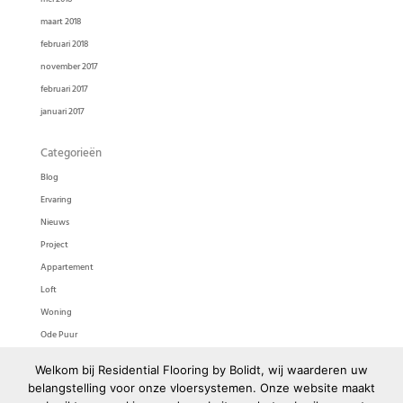
maart 2018
februari 2018
november 2017
februari 2017
januari 2017
Categorieën
Blog
Ervaring
Nieuws
Project
Appartement
Loft
Woning
Ode Puur
Ode Pasta
Welkom bij Residential Flooring by Bolidt, wij waarderen uw
Bolidtop 525
belangstelling voor onze vloersystemen. Onze website maakt