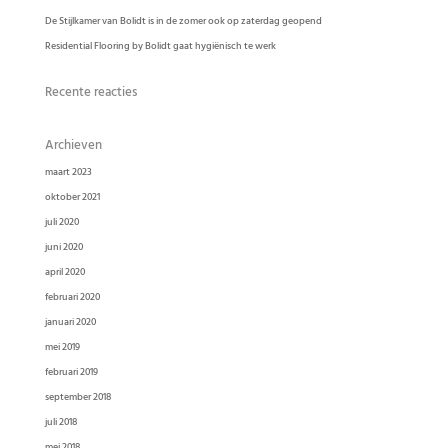
De Stijlkamer van Bolidt is in de zomer ook op zaterdag geopend
Residential Flooring by Bolidt gaat hygiënisch te werk
Recente reacties
Archieven
maart 2023
oktober 2021
juli 2020
juni 2020
april 2020
februari 2020
januari 2020
mei 2019
februari 2019
september 2018
juli 2018
mei 2018