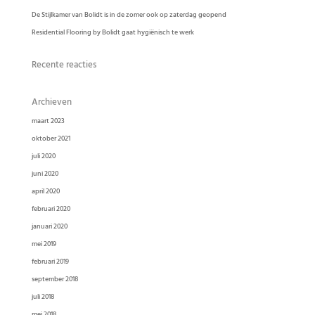
De Stijlkamer van Bolidt is in de zomer ook op zaterdag geopend
Residential Flooring by Bolidt gaat hygiënisch te werk
Recente reacties
Archieven
maart 2023
oktober 2021
juli 2020
juni 2020
april 2020
februari 2020
januari 2020
mei 2019
februari 2019
september 2018
juli 2018
mei 2018