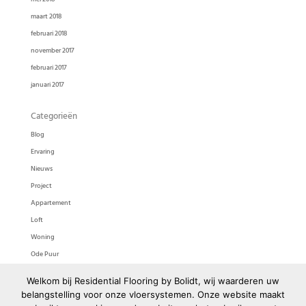
maart 2018
februari 2018
november 2017
februari 2017
januari 2017
Categorieën
Blog
Ervaring
Nieuws
Project
Appartement
Loft
Woning
Ode Puur
Ode Pasta
Welkom bij Residential Flooring by Bolidt, wij waarderen uw
Bolidtop 525
belangstelling voor onze vloersystemen. Onze website maakt