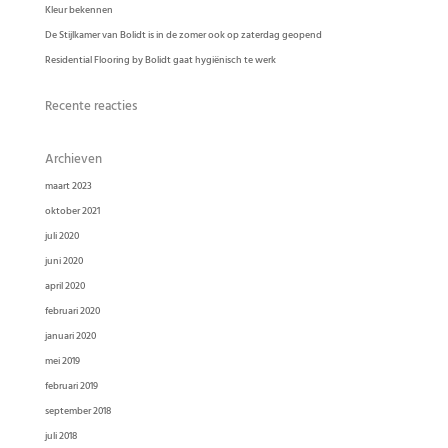
Kleur bekennen
De Stijlkamer van Bolidt is in de zomer ook op zaterdag geopend
Residential Flooring by Bolidt gaat hygiënisch te werk
Recente reacties
Archieven
maart 2023
oktober 2021
juli 2020
juni 2020
april 2020
februari 2020
januari 2020
mei 2019
februari 2019
september 2018
juli 2018