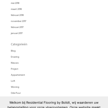
mei 2018
maart 2018
februari 2018
november 2017
februari 2017
januari 2017
Categorieën
Blog
Ervaring
Nieuws
Project
Appartement
Loft
Woning
Ode Puur
Ode Pasta
Welkom bij Residential Flooring by Bolidt, wij waarderen uw
Bolidtop 525
belangstelling voor onze vloersystemen. Onze website maakt