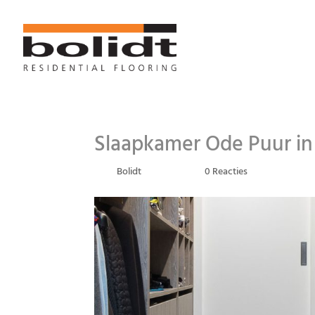
Slaapkamer Ode Puur in
door
Bolidt
|
mrt 14, 2018
|
0 Reacties