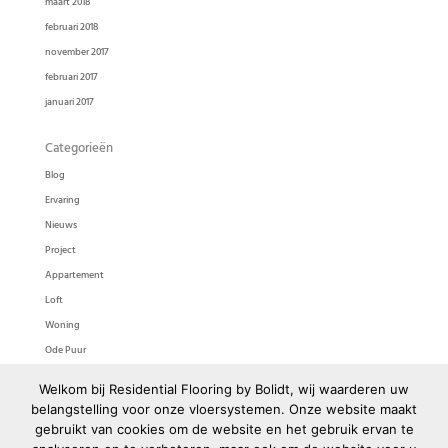
maart 2018
februari 2018
november 2017
februari 2017
januari 2017
Categorieën
Blog
Ervaring
Nieuws
Project
Appartement
Loft
Woning
Ode Puur
Ode Pasta
Welkom bij Residential Flooring by Bolidt, wij waarderen uw
Bolidtop 525
belangstelling voor onze vloersystemen. Onze website maakt
gebruikt van cookies om de website en het gebruik ervan te
Meta