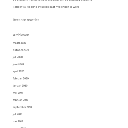
Residential Flooring by Bolidt gaat hygiënisch te werk
Recente reacties
Archieven
maart 2023
oktober 2021
juli 2020
juni 2020
april 2020
februari 2020
januari 2020
mei 2019
februari 2019
september 2018
juli 2018
mei 2018