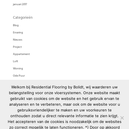
januari 2017
Categorieën
Blog
Ervaring
Nieuws
Project
Appartement
Loft
Woning
Ode Puur
Ode Pasta
Welkom bij Residential Flooring by Bolidt, wij waarderen uw
Bolidtop 525
belangstelling voor onze vloersystemen. Onze website maakt
gebruikt van cookies om de website en het gebruik ervan te
Meta
analyseren en te verbeteren, maar ook om de website voor u
gebruiksvriendelijker te maken en uw voorkeuren te
Login
onthouden zodat u direct relevante informatie te zien krijgt.
Berichten feed
Het accepteren van de cookies is noodzakelijk om de websites
Reacties feed
zo correct mogelijk te laten functioneren. *) Door op akkoord