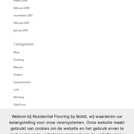
maart 2018
februari 2018
november 2017
februari 2017
januari 2017
Categorieën
Blog
Ervaring
Nieuws
Project
Appartement
Loft
Woning
Ode Puur
Ode Pasta
Welkom bij Residential Flooring by Bolidt, wij waarderen uw
Bolidtop 525
belangstelling voor onze vloersystemen. Onze website maakt
gebruikt van cookies om de website en het gebruik ervan te
Meta