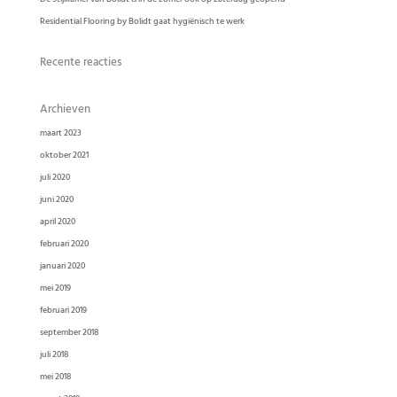
Residential Flooring by Bolidt gaat hygiënisch te werk
Recente reacties
Archieven
maart 2023
oktober 2021
juli 2020
juni 2020
april 2020
februari 2020
januari 2020
mei 2019
februari 2019
september 2018
juli 2018
mei 2018