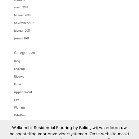
maart 2018
februari 2018
november 2017
februari 2017
januari 2017
Categorieën
Blog
Ervaring
Nieuws
Project
Appartement
Loft
Woning
Ode Puur
Ode Pasta
Welkom bij Residential Flooring by Bolidt, wij waarderen uw
Bolidtop 525
belangstelling voor onze vloersystemen. Onze website maakt