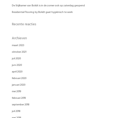
De Stijlkamer van Bolidt is in de zomer ook op zaterdag geopend
Residential Flooring by Bolidt gaat hygiënisch te werk
Recente reacties
Archieven
maart 2023
oktober 2021
juli 2020
juni 2020
april 2020
februari 2020
januari 2020
mei 2019
februari 2019
september 2018
juli 2018
mei 2018