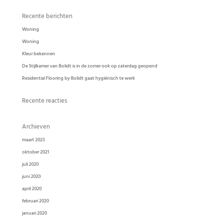
Recente berichten
Woning
Woning
Kleur bekennen
De Stijlkamer van Bolidt is in de zomer ook op zaterdag geopend
Residential Flooring by Bolidt gaat hygiënisch te werk
Recente reacties
Archieven
maart 2023
oktober 2021
juli 2020
juni 2020
april 2020
februari 2020
januari 2020