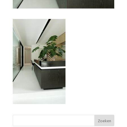
Keuken Bolidtop 525 in de kleur S 0500-N