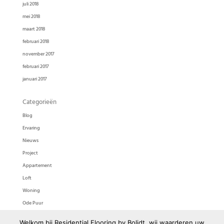
juli 2018
mei 2018
maart 2018
februari 2018
november 2017
februari 2017
januari 2017
Categorieën
Blog
Ervaring
Nieuws
Project
Appartement
Loft
Woning
Ode Puur
Ode Pasta
Welkom bij Residential Flooring by Bolidt, wij waarderen uw