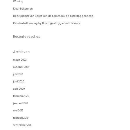
Woning
Kleur bekennen
De Stijlkamer van Bolidt is in de zomer ook op zaterdag geopend
Residential Flooring by Bolidt gaat hygiënisch te werk
Recente reacties
Archieven
maart 2023
oktober 2021
juli 2020
juni 2020
april 2020
februari 2020
januari 2020
mei 2019
februari 2019
september 2018