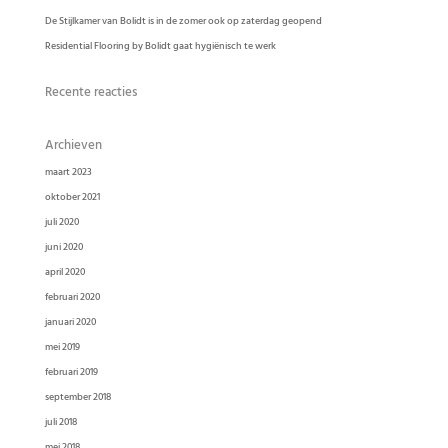
De Stijlkamer van Bolidt is in de zomer ook op zaterdag geopend
Residential Flooring by Bolidt gaat hygiënisch te werk
Recente reacties
Archieven
maart 2023
oktober 2021
juli 2020
juni 2020
april 2020
februari 2020
januari 2020
mei 2019
februari 2019
september 2018
juli 2018
mei 2018