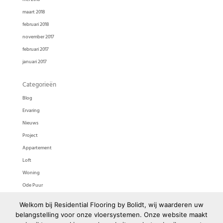
maart 2018
februari 2018
november 2017
februari 2017
januari 2017
Categorieën
Blog
Ervaring
Nieuws
Project
Appartement
Loft
Woning
Ode Puur
Ode Pasta
Welkom bij Residential Flooring by Bolidt, wij waarderen uw
Bolidtop 525
belangstelling voor onze vloersystemen. Onze website maakt