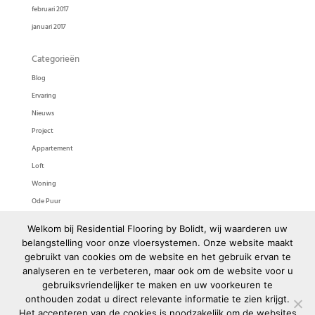
februari 2017
januari 2017
Categorieën
Blog
Ervaring
Nieuws
Project
Appartement
Loft
Woning
Ode Puur
Ode Pasta
Welkom bij Residential Flooring by Bolidt, wij waarderen uw
Bolidtop 525
belangstelling voor onze vloersystemen. Onze website maakt
gebruikt van cookies om de website en het gebruik ervan te
Meta
analyseren en te verbeteren, maar ook om de website voor u
gebruiksvriendelijker te maken en uw voorkeuren te
Login
onthouden zodat u direct relevante informatie te zien krijgt.
Berichten feed
Het accepteren van de cookies is noodzakelijk om de websites