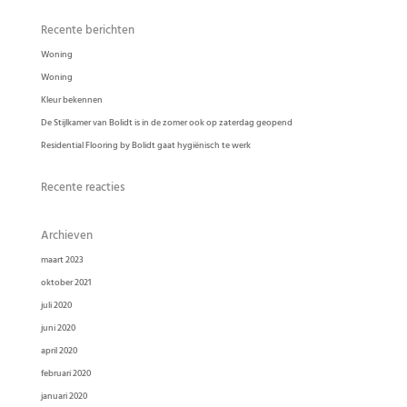
Recente berichten
Woning
Woning
Kleur bekennen
De Stijlkamer van Bolidt is in de zomer ook op zaterdag geopend
Residential Flooring by Bolidt gaat hygiënisch te werk
Recente reacties
Archieven
maart 2023
oktober 2021
juli 2020
juni 2020
april 2020
februari 2020
januari 2020