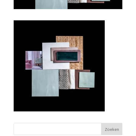
Residential Flooring by Bolidt moodbord