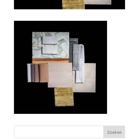
Residential Flooring by Bolidt moodbord