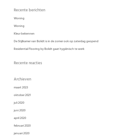
Recente berichten
Woning
Woning
Kleur bekennen
De Stijlkamer van Bolidt is in de zomer ook op zaterdag geopend
Residential Flooring by Bolidt gaat hygiënisch te werk
Recente reacties
Archieven
maart 2023
oktober 2021
juli 2020
juni 2020
april 2020
februari 2020
januari 2020