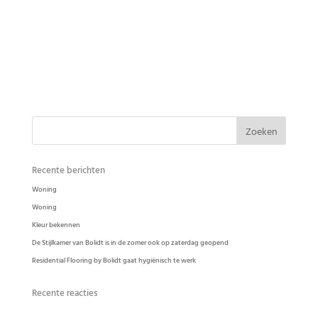
DE UITSTRALING VAN DE VLOER IS PERFECT ONLANGS INTERVIEWDEN WIJ
JACQUES JACQUEMIN WAARIN HIJ ONS VERTELDE WAAROM HIJ HEEFT
GEKOZEN VOOR DE GEMARMERDE BETONLOOK GIETVLOER VAN RESIDENTIAL
FLOORING. Terug naar inspiratie overzicht Residential Flooring by BolidtOde aan
de...
Recente berichten
Woning
Woning
Kleur bekennen
De Stijlkamer van Bolidt is in de zomer ook op zaterdag geopend
Residential Flooring by Bolidt gaat hygiënisch te werk
Recente reacties