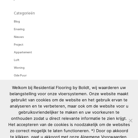
Categorieën
Blog
Ervaring
Nieuws
Project
Appartement
Loft
Woning
Ode Puur
Ode Pasta
Welkom bij Residential Flooring by Bolidt, wij waarderen uw
Bolidtop 525
belangstelling voor onze vloersystemen. Onze website maakt
gebruikt van cookies om de website en het gebruik ervan te
Meta
analyseren en te verbeteren, maar ook om de website voor u
gebruiksvriendelijker te maken en uw voorkeuren te
Login
onthouden zodat u direct relevante informatie te zien krijgt.
Berichten feed
Het accepteren van de cookies is noodzakelijk om de websites
Reacties feed
zo correct mogelijk te laten functioneren. *) Door op akkoord
WordPress.org
te klikken, gaat u akkoord met onze
Algemene Voorwaarden
,