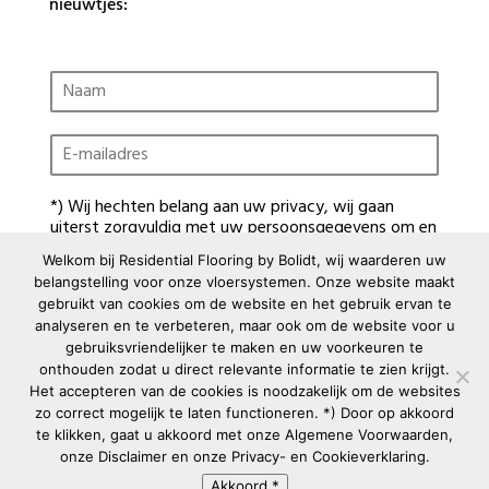
nieuwtjes:
N
a
a
E
m
-
*
m
*) Wij hechten belang aan uw privacy, wij gaan
a
uiterst zorgvuldig met uw persoonsgegevens om en
i
verstrekken uw gegevens niet aan derden. Door op
l
Welkom bij Residential Flooring by Bolidt, wij waarderen uw
de verzendbutton te klikken, gaat u akkoord dat
a
belangstelling voor onze vloersystemen. Onze website maakt
Residential Flooring by Bolidt uw persoonsgegevens
d
gebruikt van cookies om de website en het gebruik ervan te
verzamelt en verwerkt. Hoe wij dit precies doen
r
analyseren en te verbeteren, maar ook om de website voor u
kunt u nalezen in onze
Privacy- en Cookieverklaring
.
e
gebruiksvriendelijker te maken en uw voorkeuren te
s
onthouden zodat u direct relevante informatie te zien krijgt.
*
Meld je aan *
Het accepteren van de cookies is noodzakelijk om de websites
zo correct mogelijk te laten functioneren. *) Door op akkoord
te klikken, gaat u akkoord met onze
Algemene Voorwaarden
,
onze
Disclaimer
en onze
Privacy- en Cookieverklaring
.
COPYRIGHT © 2026 BOLIDT KUNSTSTOFTOEPASSING B.V. ALL RIGHTS RESERVED.
Akkoord *